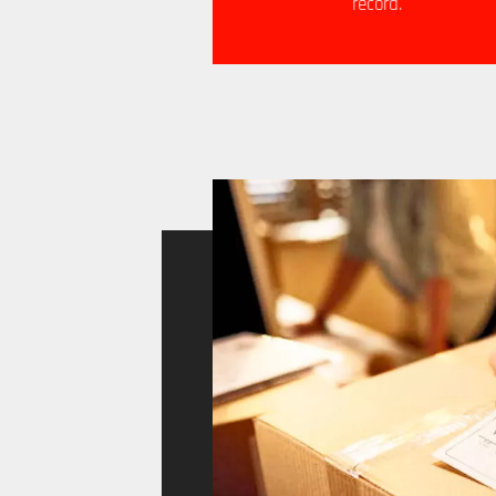
cualquier momento.
record.
…