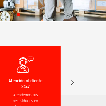
Atención al cliente
Entregas rápidas y
24x7
seguras
Atendemos tus
Aseguramos la entrega
necesidades en
de tu envío en tiempo