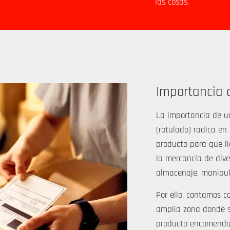
las cosas.
Importancia 
La importancia de u
(rotulado) radica en
producto para que ll
la mercancía de diver
almacenaje, manipul
Por ello, contamos c
amplia zona donde se
producto encomendado