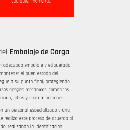
cualquier momento.
record.
del
Embalaje de Carga
n adecuado embalaje y etiquetado
 mantener el buen estado del
egue a su punto final, protegiendo
sos riesgos: mecánicos, climáticos,
ación, robos y contaminaciones.
on un personal especializado y una
 realiza este proceso de acuerdo al
, realizando la identificación,