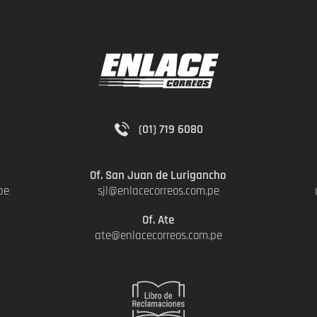
(01) 719 6080
Of. San Juan de Lurigancho
pe
sjl@enlacecorreos.com.pe
Of. Ate
e
ate@enlacecorreos.com.pe