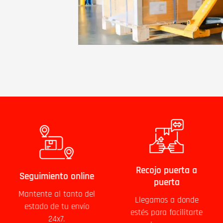
Recojo puerta a
Seguimiento online
puerta
Mantente al tanto del
Llegamos a donde
estado de tu envío
estés para facilitarte
24x7.