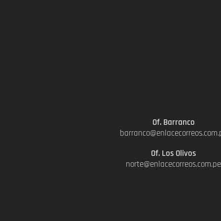
Of. Barranco
barranco@enlacecorreos.com.
Of. Los Olivos
norte@enlacecorreos.com.p