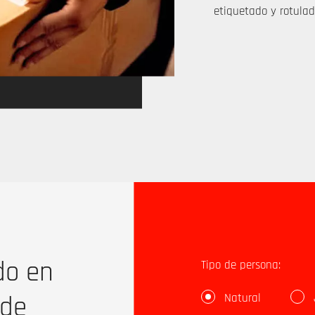
etiquetado y rotulad
do en
Tipo de persona:
 de
Natural