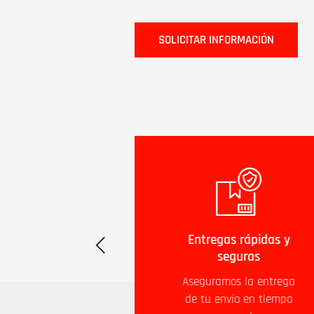
SOLICITAR INFORMACIÓN
Atención al cliente
Entregas rápidas y
24x7
seguras
Atendemos tus
Aseguramos la entrega
necesidades en
de tu envío en tiempo